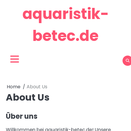
Skip
aquaristik-
to
content
betec.de
Home
About Us
About Us
Über uns
Willkommen bei aquaristik-betec.de! Unsere