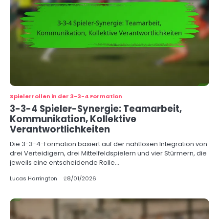
Spielerrollen in der 3-3-4 Formation
3-3-4 Spieler-Synergie: Teamarbeit,
Kommunikation, Kollektive
Verantwortlichkeiten
Die 3-3-4-Formation basiert auf der nahtlosen Integration von
drei Verteidigern, drei Mittelfeldspielern und vier Stürmern, die
jeweils eine entscheidende Rolle…
Lucas Harrington
28/01/2026