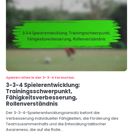
Spielerrollen in der 3-3-4 Formation
3-3-4 Spielerentwicklung:
Trainingsschwerpunkt,
Fähigkeitsverbesserung,
Rollenverständnis
Der 3-3-4-Spielerentwicklungsansatz betont die
Verbesserung individueller Fähigkeiten, die Förderung des
Teamzusammenhalts und die Entwicklung taktischer
Awareness, die auf die Rolle…