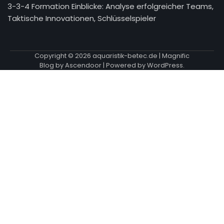
3-3-4 Formation Einblicke: Analyse erfolgreicher Teams,
Taktische Innovationen, Schlüsselspieler
Copyright © 2026
aquaristik-betec.de
| Magnific
Blog by
Ascendoor
| Powered by
WordPress
.