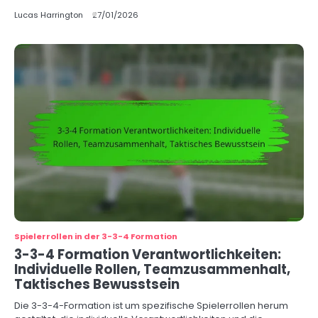
Lucas Harrington
27/01/2026
Spielerrollen in der 3-3-4 Formation
3-3-4 Formation Verantwortlichkeiten:
Individuelle Rollen, Teamzusammenhalt,
Taktisches Bewusstsein
Die 3-3-4-Formation ist um spezifische Spielerrollen herum