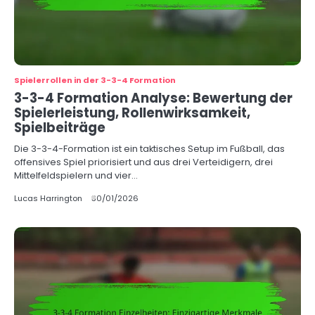
Spielerrollen in der 3-3-4 Formation
3-3-4 Formation Analyse: Bewertung der
Spielerleistung, Rollenwirksamkeit,
Spielbeiträge
Die 3-3-4-Formation ist ein taktisches Setup im Fußball, das
offensives Spiel priorisiert und aus drei Verteidigern, drei
Mittelfeldspielern und vier…
Lucas Harrington
30/01/2026