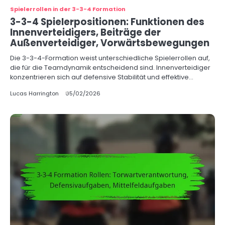
Spielerrollen in der 3-3-4 Formation
3-3-4 Spielerpositionen: Funktionen des
Innenverteidigers, Beiträge der
Außenverteidiger, Vorwärtsbewegungen
Die 3-3-4-Formation weist unterschiedliche Spielerrollen auf,
die für die Teamdynamik entscheidend sind. Innenverteidiger
konzentrieren sich auf defensive Stabilität und effektive…
Lucas Harrington
05/02/2026