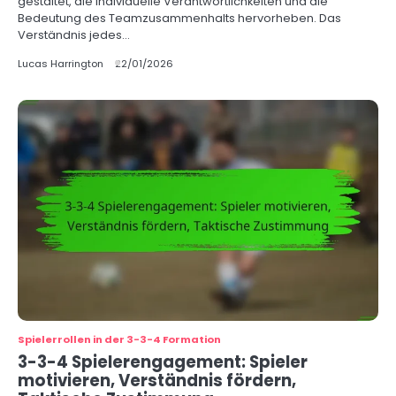
gestaltet, die individuelle Verantwortlichkeiten und die
Bedeutung des Teamzusammenhalts hervorheben. Das
Verständnis jedes…
Lucas Harrington
22/01/2026
Spielerrollen in der 3-3-4 Formation
3-3-4 Spielerengagement: Spieler
motivieren, Verständnis fördern,