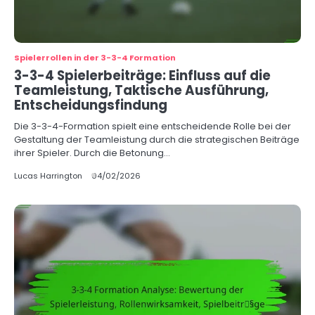
Spielerrollen in der 3-3-4 Formation
3-3-4 Spielerbeiträge: Einfluss auf die
Teamleistung, Taktische Ausführung,
Entscheidungsfindung
Die 3-3-4-Formation spielt eine entscheidende Rolle bei der
Gestaltung der Teamleistung durch die strategischen Beiträge
ihrer Spieler. Durch die Betonung…
Lucas Harrington
04/02/2026