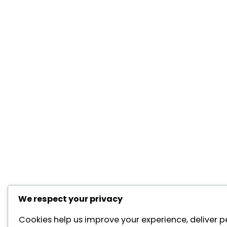
We respect your privacy
Cookies help us improve your experience, deliver p