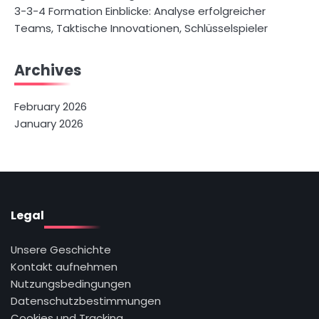
3-3-4 Formation Einblicke: Analyse erfolgreicher
Teams, Taktische Innovationen, Schlüsselspieler
Archives
February 2026
January 2026
Legal
Unsere Geschichte
Kontakt aufnehmen
Nutzungsbedingungen
Datenschutzbestimmungen
Cookies und Tracking