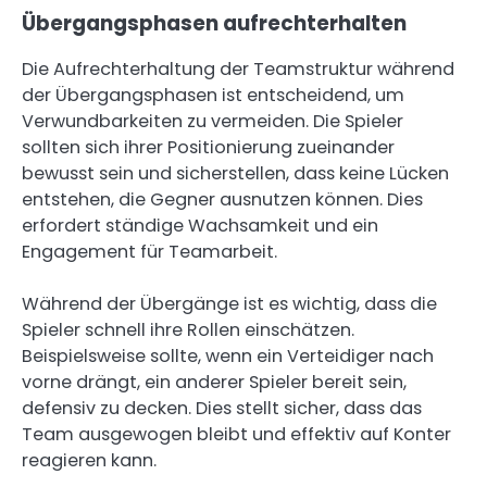
Übergangsphasen aufrechterhalten
Die Aufrechterhaltung der Teamstruktur während
der Übergangsphasen ist entscheidend, um
Verwundbarkeiten zu vermeiden. Die Spieler
sollten sich ihrer Positionierung zueinander
bewusst sein und sicherstellen, dass keine Lücken
entstehen, die Gegner ausnutzen können. Dies
erfordert ständige Wachsamkeit und ein
Engagement für Teamarbeit.
Während der Übergänge ist es wichtig, dass die
Spieler schnell ihre Rollen einschätzen.
Beispielsweise sollte, wenn ein Verteidiger nach
vorne drängt, ein anderer Spieler bereit sein,
defensiv zu decken. Dies stellt sicher, dass das
Team ausgewogen bleibt und effektiv auf Konter
reagieren kann.