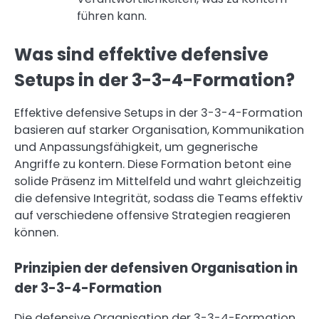
führen kann.
Was sind effektive defensive
Setups in der 3-3-4-Formation?
Effektive defensive Setups in der 3-3-4-Formation
basieren auf starker Organisation, Kommunikation
und Anpassungsfähigkeit, um gegnerische
Angriffe zu kontern. Diese Formation betont eine
solide Präsenz im Mittelfeld und wahrt gleichzeitig
die defensive Integrität, sodass die Teams effektiv
auf verschiedene offensive Strategien reagieren
können.
Prinzipien der defensiven Organisation in
der 3-3-4-Formation
Die defensive Organisation der 3-3-4-Formation