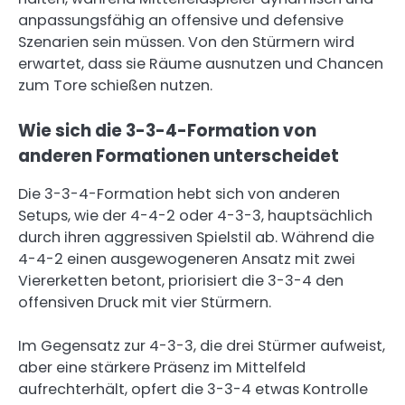
anpassungsfähig an offensive und defensive
Szenarien sein müssen. Von den Stürmern wird
erwartet, dass sie Räume ausnutzen und Chancen
zum Tore schießen nutzen.
Wie sich die 3-3-4-Formation von
anderen Formationen unterscheidet
Die 3-3-4-Formation hebt sich von anderen
Setups, wie der 4-4-2 oder 4-3-3, hauptsächlich
durch ihren aggressiven Spielstil ab. Während die
4-4-2 einen ausgewogeneren Ansatz mit zwei
Viererketten betont, priorisiert die 3-3-4 den
offensiven Druck mit vier Stürmern.
Im Gegensatz zur 4-3-3, die drei Stürmer aufweist,
aber eine stärkere Präsenz im Mittelfeld
aufrechterhält, opfert die 3-3-4 etwas Kontrolle