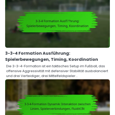
3-3-4 Formation Ausführung:
Spielerbewegungen, Timing, Koordination
Die 3-3-4-Formation ist ein taktisches Setup im Fußball, das
offensive Aggressivität mit defensiver Stabilität ausbalanciert
und drei Verteidiger, drei Mittelfeldspieler…