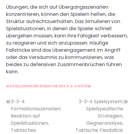
Übungen, die sich auf Übergangsszenarien
konzentrieren, können den Spielern helfen, die
Struktur aufrechtzuerhalten. Das Simulieren von
Spielsituationen, in denen die Spieler schnell
übergehen müssen, kann ihre Fähigkeit verbessern,
zu reagieren und sich anzupassen. Häufige
Fallstricke sind das Überengagement im Angriff
oder das Versäumnis zu kommunizieren, was
beides zu defensiven Zusammenbrüchen führen
kann.
AUFSTELLUNGSSTRATEGIEN FÜR DAS 3-3-4-SYSTEM
Post
3-3-4
3-3-4 Spielsystem:
Formationsszenarien:
Spielspezifische
navigation
Reaktion auf
Strategien,
Spielsituationen,
Gegneranalyse,
Taktisches
Taktische Flexibilität