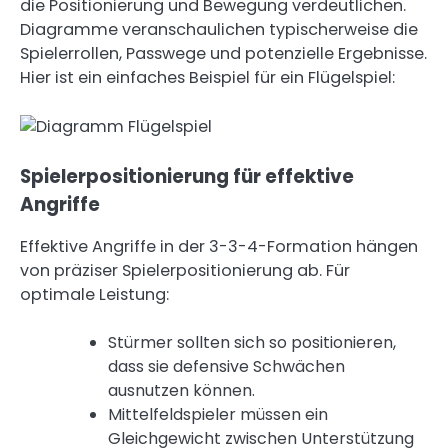
die Positionierung und Bewegung verdeutlichen.
Diagramme veranschaulichen typischerweise die
Spielerrollen, Passwege und potenzielle Ergebnisse.
Hier ist ein einfaches Beispiel für ein Flügelspiel:
Spielerpositionierung für effektive
Angriffe
Effektive Angriffe in der 3-3-4-Formation hängen
von präziser Spielerpositionierung ab. Für
optimale Leistung:
Stürmer sollten sich so positionieren,
dass sie defensive Schwächen
ausnutzen können.
Mittelfeldspieler müssen ein
Gleichgewicht zwischen Unterstützung