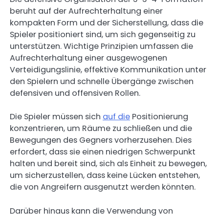
beruht auf der Aufrechterhaltung einer
kompakten Form und der Sicherstellung, dass die
Spieler positioniert sind, um sich gegenseitig zu
unterstützen. Wichtige Prinzipien umfassen die
Aufrechterhaltung einer ausgewogenen
Verteidigungslinie, effektive Kommunikation unter
den Spielern und schnelle Übergänge zwischen
defensiven und offensiven Rollen.
Die Spieler müssen sich
auf die
Positionierung
konzentrieren, um Räume zu schließen und die
Bewegungen des Gegners vorherzusehen. Dies
erfordert, dass sie einen niedrigen Schwerpunkt
halten und bereit sind, sich als Einheit zu bewegen,
um sicherzustellen, dass keine Lücken entstehen,
die von Angreifern ausgenutzt werden könnten.
Darüber hinaus kann die Verwendung von