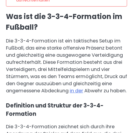
aufrechterhalten
Was ist die 3-3-4-Formation im
Fußball?
Die 3-3-4-Formation ist ein taktisches Setup im
Fußball, das eine starke offensive Präsenz betont
und gleichzeitig eine ausgewogene Verteidigung
aufrechterhält. Diese Formation besteht aus drei
Verteidigern, drei Mittelfeldspielern und vier
Stürmern, was es den Teams ermöglicht, Druck auf
den Gegner auszuüben und gleichzeitig eine
angemessene Abdeckung
in der
Abwehr zu haben.
Definition und Struktur der 3-3-4-
Formation
Die 3-3-4-Formation zeichnet sich durch ihre