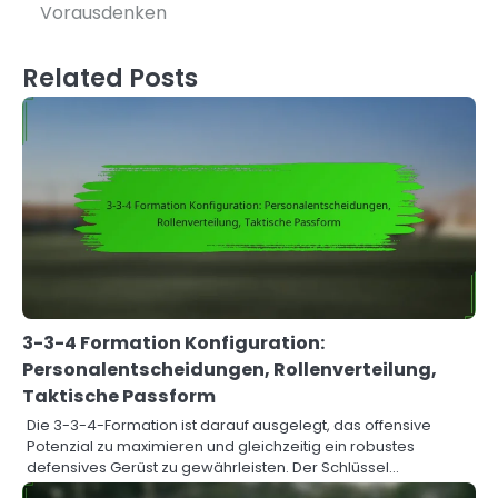
Vorausdenken
Related Posts
3-3-4 Formation Konfiguration:
Personalentscheidungen, Rollenverteilung,
Taktische Passform
Die 3-3-4-Formation ist darauf ausgelegt, das offensive
Potenzial zu maximieren und gleichzeitig ein robustes
defensives Gerüst zu gewährleisten. Der Schlüssel…