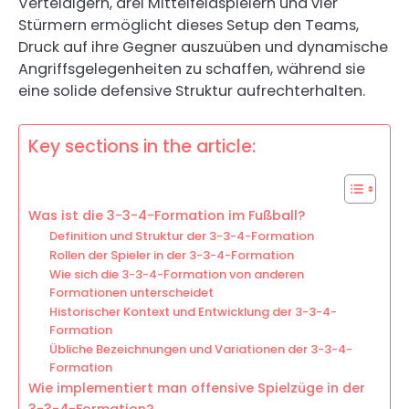
Verteidigern, drei Mittelfeldspielern und vier
Stürmern ermöglicht dieses Setup den Teams,
Druck auf ihre Gegner auszuüben und dynamische
Angriffsgelegenheiten zu schaffen, während sie
eine solide defensive Struktur aufrechterhalten.
Key sections in the article:
Was ist die 3-3-4-Formation im Fußball?
Definition und Struktur der 3-3-4-Formation
Rollen der Spieler in der 3-3-4-Formation
Wie sich die 3-3-4-Formation von anderen
Formationen unterscheidet
Historischer Kontext und Entwicklung der 3-3-4-
Formation
Übliche Bezeichnungen und Variationen der 3-3-4-
Formation
Wie implementiert man offensive Spielzüge in der