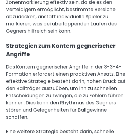
Zonenmarkierung effektiv sein, da sie es den
Verteidigern ermöglicht, bestimmte Bereiche
abzudecken, anstatt individuelle Spieler zu
markieren, was bei überlappenden Läufen des
Gegners hilfreich sein kann.
Strategien zum Kontern gegnerischer
Angriffe
Das Kontern gegnerischer Angriffe in der 3-3-4-
Formation erfordert einen proaktiven Ansatz. Eine
effektive Strategie besteht darin, hohen Druck auf
den Ballträger auszuüben, um ihn zu schnellen
Entscheidungen zu zwingen, die zu Fehlern führen
können. Dies kann den Rhythmus des Gegners
stören und Gelegenheiten für Ballgewinne
schaffen.
Eine weitere Strategie besteht darin, schnelle