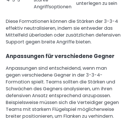
unterlegen zu sein
Angriffsoptionen
Diese Formationen können die Stärken der 3-3-4
effektiv neutralisieren, indem sie entweder das
Mittelfeld überladen oder zusätzlichen defensiven
Support gegen breite Angriffe bieten.
Anpassungen für verschiedene Gegner
Anpassungen sind entscheidend, wenn man
gegen verschiedene Gegner in der 3-3-4-
Formation spielt. Teams sollten die Stärken und
Schwächen des Gegners analysieren, um ihren
defensiven Ansatz entsprechend anzupassen.
Beispielsweise müssen sich die Verteidiger gegen
Teams mit starkem Flügelspiel möglicherweise
breiter positionieren, um Flanken zu verhindern.