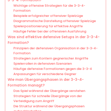
3-3-4-Formation?
Wichtige offensive Strategien für die 3-3-4-
Formation
Beispiele erfolgreicher offensiver Spielzüge
Diagrammatische Darstellung offensiver Spielzüge
Spielerpositionierung für effektive Angriffe
Häufige Fehler bei der offensiven Ausführung
Was sind effektive defensive Setups in der 3-3-4-
Formation?
Prinzipien der defensiven Organisation in der 3-3-4-
Formation
Strategien zum Kontern gegnerischer Angriffe
Spielerrollen in defensiven Szenarien
Häufige defensive Formationen gegen die 3-3-4
Anpassungen für verschiedene Gegner
Wie man Übergangsphasen in der 3-3-4-
Formation managt?
Das Spiel während der Übergänge verstehen
Strategien für schnelle Übergänge von der
Verteidigung zum Angriff
Die Struktur während der Übergangsphasen