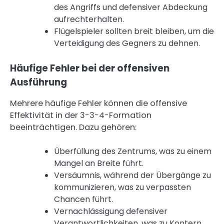
des Angriffs und defensiver Abdeckung
aufrechterhalten.
Flügelspieler sollten breit bleiben, um die
Verteidigung des Gegners zu dehnen.
Häufige Fehler bei der offensiven
Ausführung
Mehrere häufige Fehler können die offensive
Effektivität in der 3-3-4-Formation
beeinträchtigen. Dazu gehören:
Überfüllung des Zentrums, was zu einem
Mangel an Breite führt.
Versäumnis, während der Übergänge zu
kommunizieren, was zu verpassten
Chancen führt.
Vernachlässigung defensiver
Verantwortlichkeiten, was zu Kontern